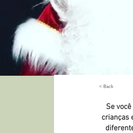
< Back
Visita 
Se você
crianças 
diferent