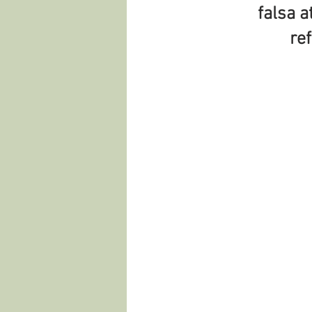
falsa a
re