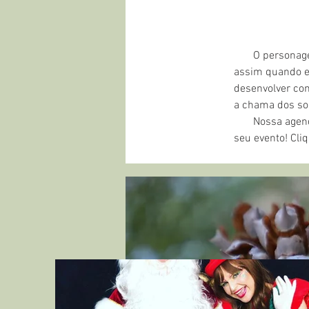
       O personagem do Papai Noel está no imaginário de todos; com certeza os sonhos se renovam 
assim quando el
desenvolver com
a chama dos son
       Nossa agenda está quase fechada, mas ainda dá tempo de você contratar o Papai Noel para 
seu evento! Cli