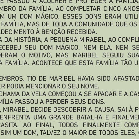
E PASSOU A ACOLHER E PROTEGER A FAMÍLIA. 
BRO DA FAMÍLIA, AO COMPLETAR CINCO ANOS
M UM DOM MÁGICO. ESSES DONS ERAM UTILI
 FAMÍLIA, MAS DE TODA A COMUNIDADE QUE OS
DECIMENTO À BENÇÃO RECEBIDA.
A DA HISTÓRIA, A PEQUENA MIRABEL, AO COMPL
RECEBEU SEU DOM MÁGICO. NEM ELA, NEM SE
ERAM O MOTIVO, MAS MARIBEL SEGUIU SUA
 FAMÍLIA. ACONTECE QUE ESTA FAMÍLIA TÃO 
MBROS, TIO DE MARIBEL HAVIA SIDO AFASTAD
R PODIA MENCIONAR O SEU NOME.
A CHAMA DA VELA COMEÇOU A SE APAGAR E A CA
MÍLIA PASSOU A PERDER SEUS DONS.
 MIRABEL DECIDE DESCOBRIR A CAUSA, SAI À 
. ENFRENTA UMA GRANDE BATALHA E FINALME
CASITA. AO FINAL, TODOS FINALMENTE CO
SIM UM DOM, TALVEZ O MAIOR DE TODOS ELES, 