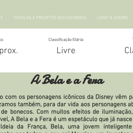
GS
ESCOLAS E PROJETOS EDUCACIONAIS
LIGHT & SOUND
o:
Classificação Etária:
prox.
Livre
Cl
A Bela e a Fera
co com os personagens icônicos da Disney vêm pa
izamos também, para dar vida aos personagens abs
de bonecos. Com muitos efeitos de iluminação,
vel, A Bela e a Fera é um espetáculo que já nasc
deia da França, Bela, uma jovem inteligent