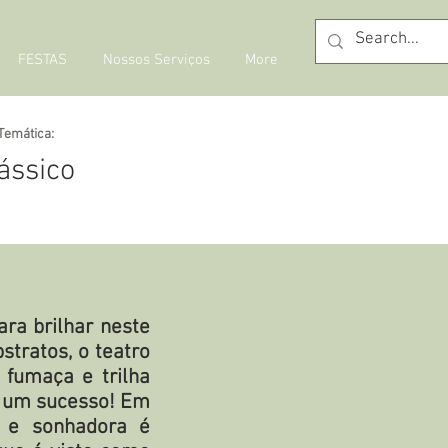
FESTAS
Nossos Serviços
More
Temática:
ássico
ra brilhar neste
tratos, o teatro
 fumaça e trilha
e um sucesso! Em
e e sonhadora é