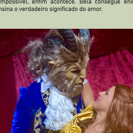
impossível, enfim acontece. Bela consegue en
nsina o verdadeiro significado do amor.