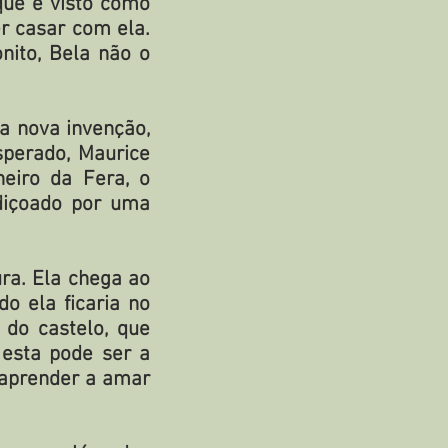
que é visto como
er casar com ela.
ito, Bela não o
a nova invenção,
sperado, Maurice
eiro da Fera, o
diçoado por uma
ra. Ela chega ao
o ela ficaria no
do castelo, que
esta pode ser a
 aprender a amar