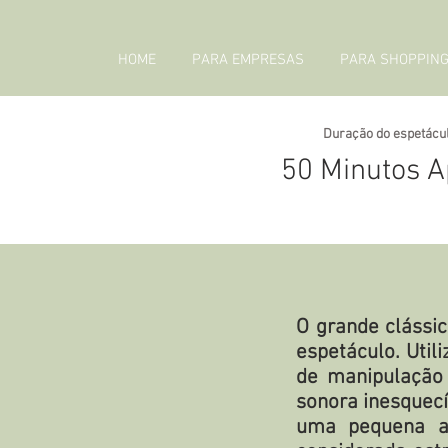
HOME
PARA EMPRESAS
PARA SHOPPIN
Duração do espetácul
50 Minutos A
O grande clássi
espetáculo. Util
de manipulação 
sonora inesquecí
uma pequena al