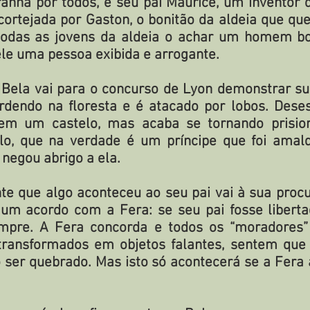
anha por todos, e seu pai Maurice, um inventor 
cortejada por Gaston, o bonitão da aldeia que qu
odas as jovens da aldeia o achar um homem bon
nele uma pessoa exibida e arrogante.
 Bela vai para o concurso de Lyon demonstrar su
rdendo na floresta e é atacado por lobos. Dese
 em um castelo, mas acaba se tornando prision
lo, que na verdade é um príncipe que foi amal
 negou abrigo a ela.
e que algo aconteceu ao seu pai vai à sua procu
 um acordo com a Fera: se seu pai fosse libertad
mpre. A Fera concorda e todos os “moradores” 
ransformados em objetos falantes, sentem que 
o ser quebrado. Mas isto só acontecerá se a Fera