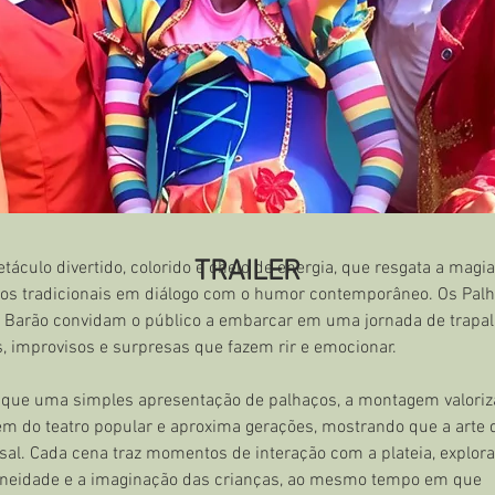
TRAILER
áculo divertido, colorido e cheio de energia, que resgata a magia
ros tradicionais em diálogo com o humor contemporâneo. Os Palh
o Barão convidam o público a embarcar em uma jornada de trapal
, improvisos e surpresas que fazem rir e emocionar.
 que uma simples apresentação de palhaços, a montagem valoriz
em do teatro popular e aproxima gerações, mostrando que a arte d
sal. Cada cena traz momentos de interação com a plateia, explora
neidade e a imaginação das crianças, ao mesmo tempo em que 