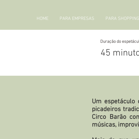
HOME
PARA EMPRESAS
PARA SHOPPIN
Duração do espetácul
45 minut
Um espetáculo d
picadeiros trad
Circo Barão co
músicas, improvi