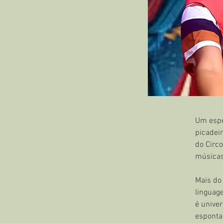
Um espet
picadei
do Circ
músicas
Mais do
linguag
é univer
esponta