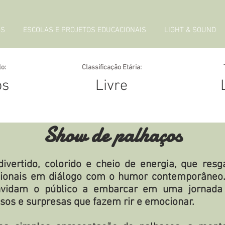
GS
ESCOLAS E PROJETOS EDUCACIONAIS
LIGHT & SOUND
o:
Classificação Etária:
os
Livre
Show de palhaços
ivertido, colorido e cheio de energia, que res
icionais em diálogo com o humor contemporâneo
nvidam o público a embarcar em uma jornada 
sos e surpresas que fazem rir e emocionar.