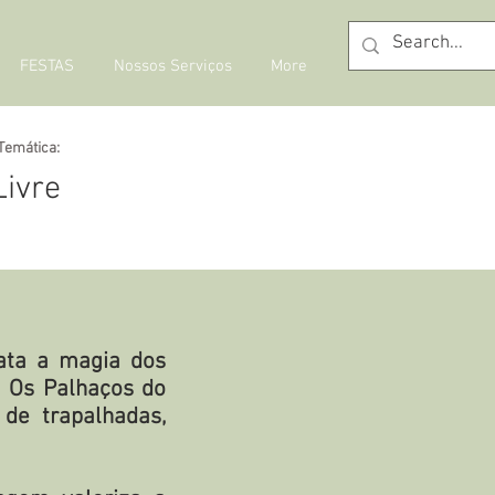
FESTAS
Nossos Serviços
More
Temática:
Livre
gata a magia dos
. Os Palhaços do
de trapalhadas,