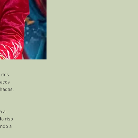
 dos 
aços 
hadas, 
a a 
o riso 
ndo a 